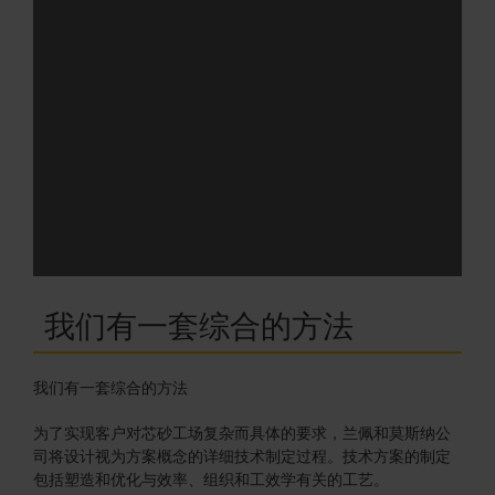
家
的
帮
助
得
以
提
前
实
现。
我们有一套综合的方法
我们有一套综合的方法
为了实现客户对芯砂工场复杂而具体的要求，兰佩和莫斯纳公
司将设计视为方案概念的详细技术制定过程。技术方案的制定
包括塑造和优化与效率、组织和工效学有关的工艺。