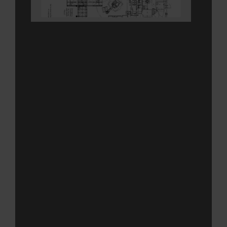
修
改
一
条
生
产
线
对
任
何
公
司
而
言
都
是
一
个
复
杂
的