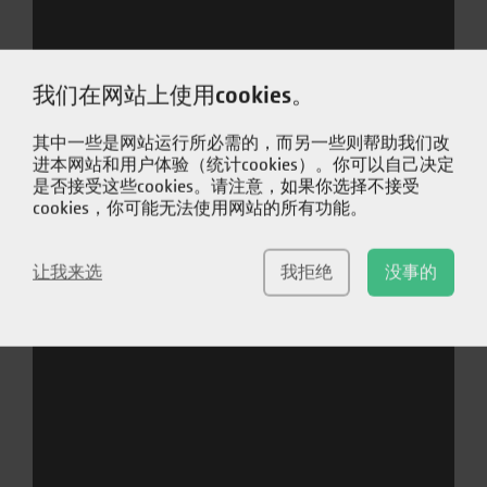
条
件，
以
我们在网站上使用cookies。
及
本
地
其中一些是网站运行所必需的，而另一些则帮助我们改
条
进本网站和用户体验（统计cookies）。你可以自己决定
件。
是否接受这些cookies。请注意，如果你选择不接受
需
cookies，你可能无法使用网站的所有功能。
要
定
让我来选
我拒绝
没事的
义
单
独
的
工
作
步
骤
和
工