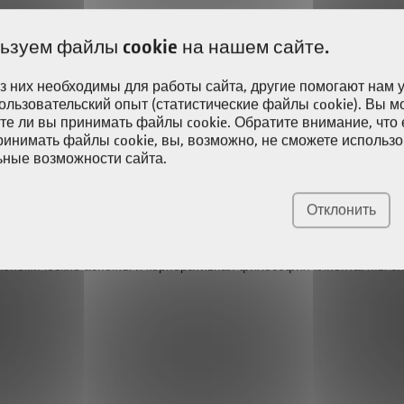
ьзуем файлы cookie на нашем сайте.
з них необходимы для работы сайта, другие помогают нам 
таны индивидуально для клиента и могут быть крайне сложными п
пользовательский опыт (статистические файлы cookie). Вы 
тержнями Laempe Mössner Sinto обладает необходимой компетенци
ите ли вы принимать файлы cookie. Обратите внимание, что
ринимать файлы cookie, вы, возможно, не сможете использо
ные возможности сайта.
Отклонить
 от специфических требований к Вашему производству. К ним отн
 экономические аспекты и корпоративная философия клиента. Мы о