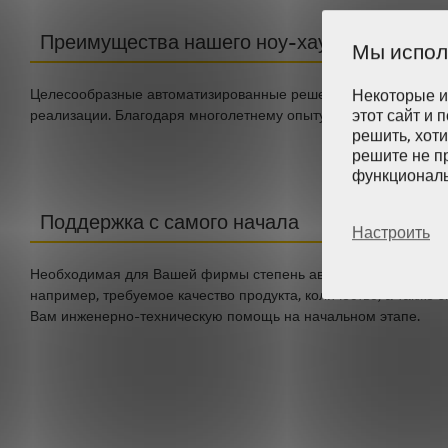
Преимущества нашего ноу-хау
Мы испол
Некоторые и
Целесообразные автоматизированные решения всегда разрабо
этот сайт и 
реализации. Благодаря многолетнему опыту в обращении со с
решить, хот
решите не п
функциональ
Поддержка с самого начала
Настроить
Необходимая для Вашей фирмы степень автоматизации зависит
например, требуемое качество продукта, количество, а также
Вам инженерно-техническую помощь на начальном этапе.