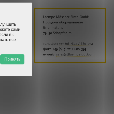
Laempe Mössner Sinto GmbH
Продажа оборудования
улучшить
ри их
Grienmatt 32
можете сами
ей.
79650 Schopfheim
 если вы
вать все
телефон
+49 (0) 7622 / 680-294
факс +49 (0) 7622 / 680-393
е-мейл
sales(at)laempe(dot)com
Принять
осятся,
хотно окажем