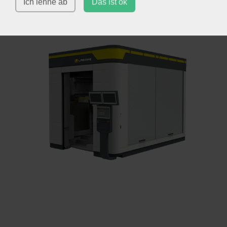
Ich lehne ab
Das ist ok
L3D-100