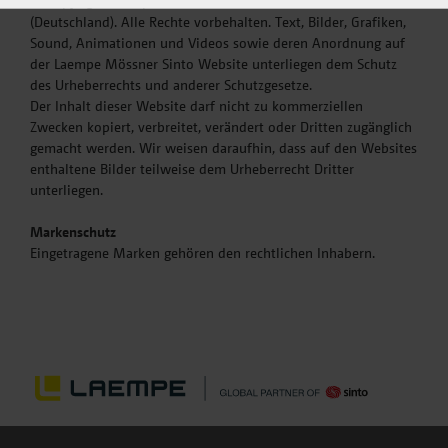
© Copyright Laempe Mössner Sinto GmbH, Barleben
(Deutschland). Alle Rechte vorbehalten. Text, Bilder, Grafiken,
Sound, Animationen und Videos sowie deren Anordnung auf
der Laempe Mössner Sinto Website unterliegen dem Schutz
des Urheberrechts und anderer Schutzgesetze.
Der Inhalt dieser Website darf nicht zu kommerziellen
Zwecken kopiert, verbreitet, verändert oder Dritten zugänglich
gemacht werden. Wir weisen daraufhin, dass auf den Websites
enthaltene Bilder teilweise dem Urheberrecht Dritter
unterliegen.
Markenschutz
Eingetragene Marken gehören den rechtlichen Inhabern.