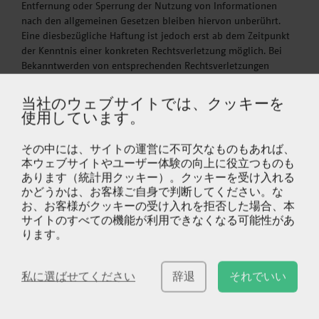
Entfernung oder Sperrung der Nutzung von Informationen
nach den allgemeinen Gesetzen bleiben hiervon unberührt.
Eine diesbezügliche Haftung ist jedoch erst ab dem Zeitpunkt
der Kenntnis einer konkreten Rechtsverletzung möglich. Bei
Bekanntwerden von entsprechenden Rechtsverletzungen
werden wir diese Inhalte umgehend entfernen.
Haftung für Links - Unser Angebot enthält Links zu externen
当社のウェブサイトでは、クッキーを
Webseiten Dritter, auf deren Inhalte wir keinen Einfluss haben.
使用しています。
Deshalb können wir für diese fremden Inhalte auch keine
Gewähr übernehmen. Für die Inhalte der verlinkten Seiten ist
その中には、サイトの運営に不可欠なものもあれば、
stets der jeweilige Anbieter oder Betreiber der Seiten
本ウェブサイトやユーザー体験の向上に役立つものも
verantwortlich. Die verlinkten Seiten wurden zum Zeitpunkt
あります（統計用クッキー）。クッキーを受け入れる
der Verlinkung auf mögliche Rechtsverstöße überprüft.
かどうかは、お客様ご自身で判断してください。な
Rechtswidrige Inhalte waren zum Zeitpunkt der Verlinkung
お、お客様がクッキーの受け入れを拒否した場合、本
nicht erkennbar. Eine permanente inhaltliche Kontrolle der
サイトのすべての機能が利用できなくなる可能性があ
verlinkten Seiten ist jedoch ohne konkrete Anhaltspunkte
ります。
einer Rechtsverletzung nicht zumutbar. Bei Bekanntwerden
von Rechtsverletzungen werden wir derartige Links umgehend
entfernen.
私に選ばせてください
辞退
それでいい
Urheberrecht