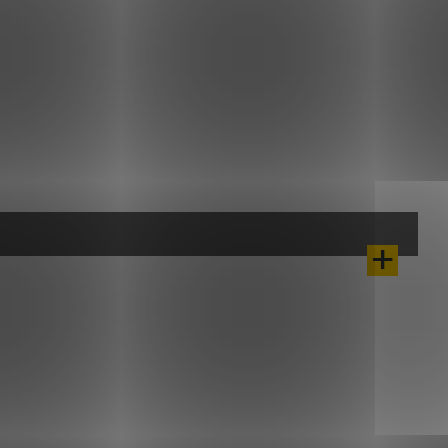
LL10
LL20
10-15
20-30
380×380
520×520