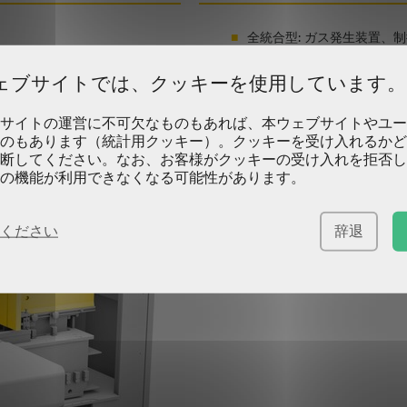
全統合型: ガス発生装置、
コールド・ホット中子硬化
ェブサイトでは、クッキーを使用しています。
6分割型まで適応
5～30リットルのブロー容量
サイトの運営に不可欠なものもあれば、本ウェブサイトやユー
基礎不要、省スペース型
のもあります（統計用クッキー）。クッキーを受け入れるかど
エネルギー消費が少なく、
断してください。なお、お客様がクッキーの受け入れを拒否し
の機能が利用できなくなる可能性があります。
短納期、短期据付
ください
辞退