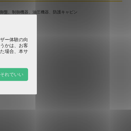
制御盤、制御機器、油圧機器、防護キャビン
工程対応
ザー体験の向
うかは、お客
段取り時間が短い
た場合、本サ
それでいい